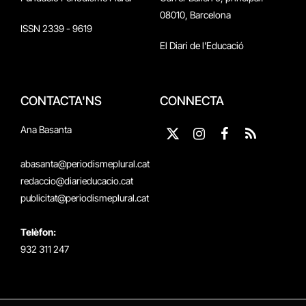
08010, Barcelona
ISSN 2339 - 9619
El Diari de l'Educació
CONTACTA'NS
CONNECTA
Ana Basanta
X
Instagram
Facebook
RSS
(Twitter)
abasanta@periodismeplural.cat
redaccio@diarieducacio.cat
publicitat@periodismeplural.cat
Telèfon:
932 311 247