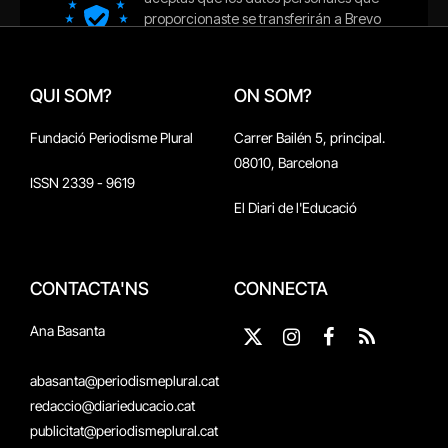
QUI SOM?
ON SOM?
Fundació Periodisme Plural
Carrer Bailén 5, principal.
08010, Barcelona
ISSN 2339 - 9619
El Diari de l'Educació
CONTACTA'NS
CONNECTA
Ana Basanta
X
Instagram
Facebook
RSS
(Twitter)
abasanta@periodismeplural.cat
redaccio@diarieducacio.cat
publicitat@periodismeplural.cat