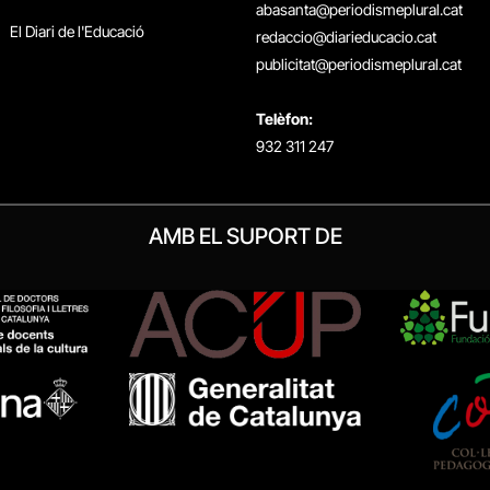
abasanta@periodismeplural.cat
El Diari de l'Educació
redaccio@diarieducacio.cat
publicitat@periodismeplural.cat
Telèfon:
932 311 247
AMB EL SUPORT DE