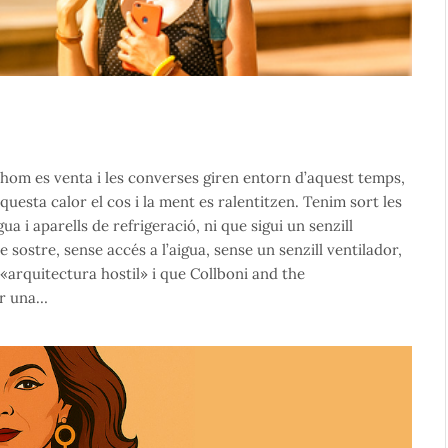
thom es venta i les converses giren entorn d’aquest temps,
questa calor el cos i la ment es ralentitzen. Tenim sort les
ua i aparells de refrigeració, ni que sigui un senzill
sostre, sense accés a l’aigua, sense un senzill ventilador,
«arquitectura hostil» i que Collboni and the
er una…