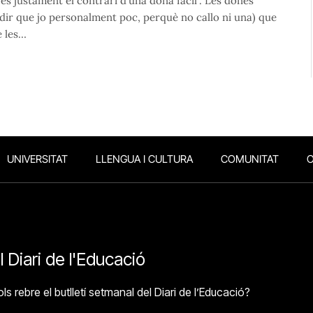
s justament el contrari d’una dona fàcil”. Les dones
dir que jo personalment poc, perquè no callo ni una) que
e les…
UNIVERSITAT
LLENGUA I CULTURA
COMUNITAT
O