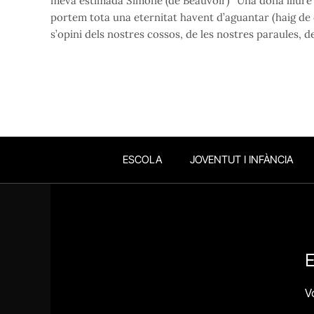
meva estimada Simone (de Beauvoir) “Una dona lliure é
portem tota una eternitat havent d’aguantar (haig de 
s’opini dels nostres cossos, de les nostres paraules, d
ESCOLA
JOVENTUT I INFÀNCIA