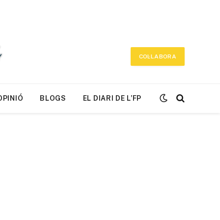
COL·LABORA
OPINIÓ
BLOGS
EL DIARI DE L’FP