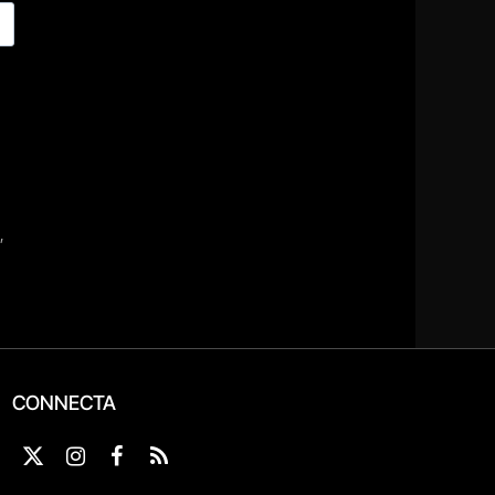
CONNECTA
X
Instagram
Facebook
RSS
(Twitter)