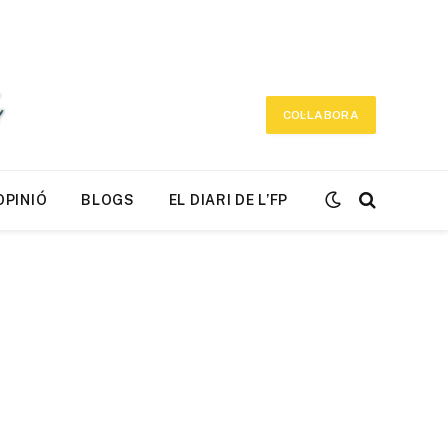
COL·LABORA
OPINIÓ
BLOGS
EL DIARI DE L’FP