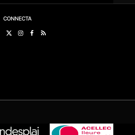
CONNECTA
X
Instagram
Facebook
RSS
(Twitter)