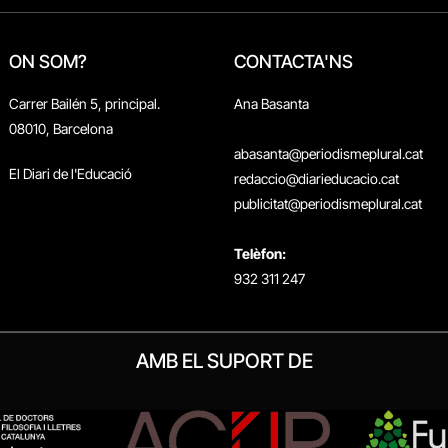
ON SOM?
CONTACTA'NS
Carrer Bailén 5, principal.
Ana Basanta
08010, Barcelona
abasanta@periodismeplural.cat
El Diari de l'Educació
redaccio@diarieducacio.cat
publicitat@periodismeplural.cat
Telèfon:
932 311 247
AMB EL SUPORT DE