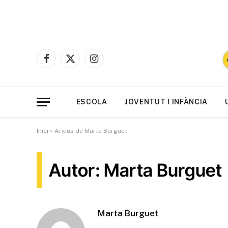
Facebook
X
Instagram
(Twitter)
ESCOLA
JOVENTUT I INFÀNCIA
Inici
»
Arxius de Marta Burguet
Autor: Marta Burguet
Marta Burguet