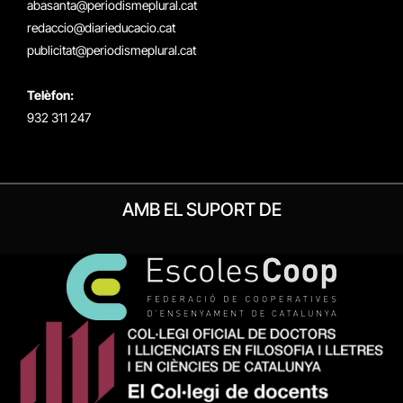
abasanta@periodismeplural.cat
redaccio@diarieducacio.cat
publicitat@periodismeplural.cat
Telèfon:
932 311 247
AMB EL SUPORT DE