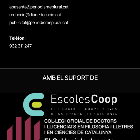
(Twitter)
abasanta@periodismeplural.cat
redaccio@diarieducacio.cat
publicitat@periodismeplural.cat
Telèfon:
932 311 247
AMB EL SUPORT DE