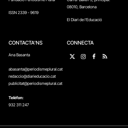
08010, Barcelona
ISSN 2339 - 9619
El Diari de l'Educació
CONTACTA'NS
CONNECTA
Ana Basanta
X
Instagram
Facebook
RSS
(Twitter)
abasanta@periodismeplural.cat
redaccio@diarieducacio.cat
publicitat@periodismeplural.cat
Telèfon:
932 311 247