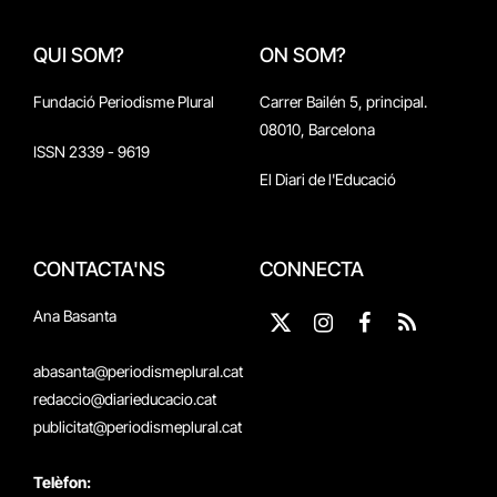
QUI SOM?
ON SOM?
Fundació Periodisme Plural
Carrer Bailén 5, principal.
08010, Barcelona
ISSN 2339 - 9619
El Diari de l'Educació
CONTACTA'NS
CONNECTA
Ana Basanta
X
Instagram
Facebook
RSS
(Twitter)
abasanta@periodismeplural.cat
redaccio@diarieducacio.cat
publicitat@periodismeplural.cat
Telèfon: