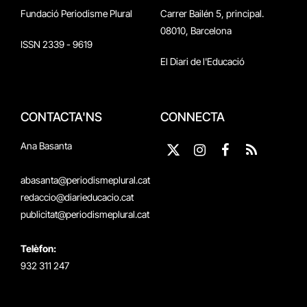
Fundació Periodisme Plural
Carrer Bailén 5, principal.
08010, Barcelona
ISSN 2339 - 9619
El Diari de l'Educació
CONTACTA'NS
CONNECTA
Ana Basanta
X
Instagram
Facebook
RSS
(Twitter)
abasanta@periodismeplural.cat
redaccio@diarieducacio.cat
publicitat@periodismeplural.cat
Telèfon:
932 311 247