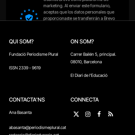
QUI SOM?
ON SOM?
Fundació Periodisme Plural
Carrer Bailén 5, principal.
08010, Barcelona
ISSN 2339 - 9619
El Diari de l'Educació
CONTACTA'NS
CONNECTA
Ana Basanta
X
Instagram
Facebook
RSS
(Twitter)
abasanta@periodismeplural.cat
redaccio@diarieducacio.cat