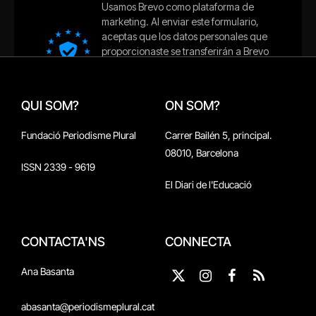
QUI SOM?
ON SOM?
Fundació Periodisme Plural
Carrer Bailén 5, principal.
08010, Barcelona
ISSN 2339 - 9619
El Diari de l'Educació
CONTACTA'NS
CONNECTA
Ana Basanta
X
Instagram
Facebook
RSS
(Twitter)
abasanta@periodismeplural.cat