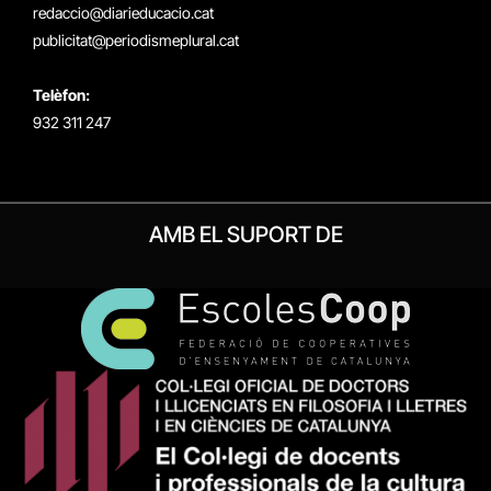
redaccio@diarieducacio.cat
publicitat@periodismeplural.cat
Telèfon:
932 311 247
AMB EL SUPORT DE