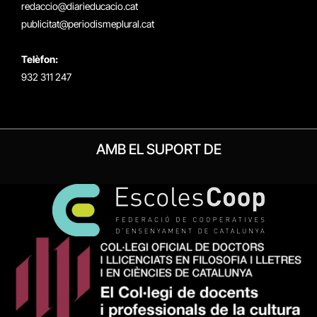
redaccio@diarieducacio.cat
publicitat@periodismeplural.cat
Telèfon:
932 311 247
AMB EL SUPORT DE