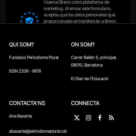
QUI SOM?
ON SOM?
Fundació Periodisme Plural
Carrer Bailén 5, principal.
08010, Barcelona
ISSN 2339 - 9619
El Diari de l'Educació
CONTACTA'NS
CONNECTA
Ana Basanta
X
Instagram
Facebook
RSS
(Twitter)
abasanta@periodismeplural.cat