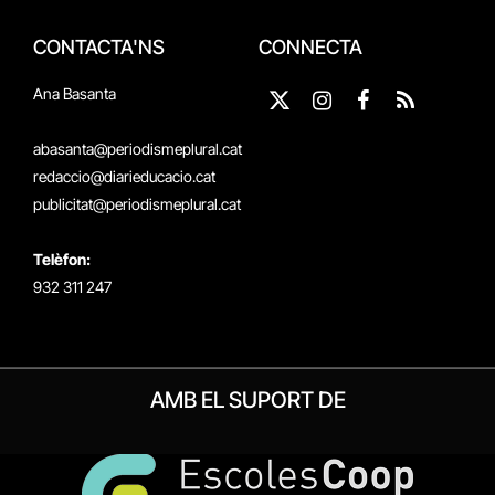
CONTACTA'NS
CONNECTA
Ana Basanta
X
Instagram
Facebook
RSS
(Twitter)
abasanta@periodismeplural.cat
redaccio@diarieducacio.cat
publicitat@periodismeplural.cat
Telèfon:
932 311 247
AMB EL SUPORT DE