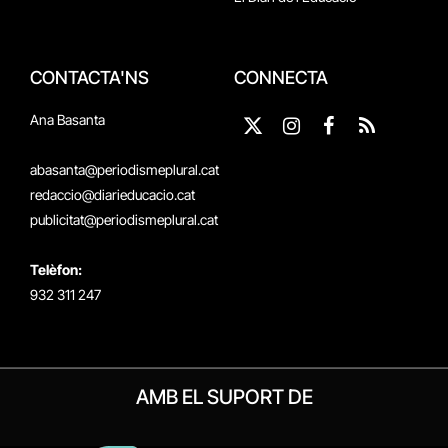
CONTACTA'NS
CONNECTA
Ana Basanta
X
Instagram
Facebook
RSS
(Twitter)
abasanta@periodismeplural.cat
redaccio@diarieducacio.cat
publicitat@periodismeplural.cat
Telèfon:
932 311 247
AMB EL SUPORT DE