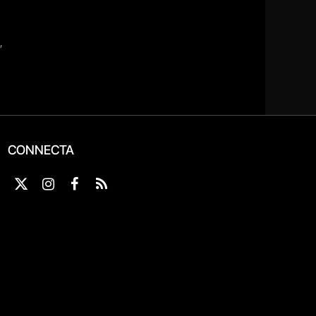
CONNECTA
X
Instagram
Facebook
RSS
(Twitter)