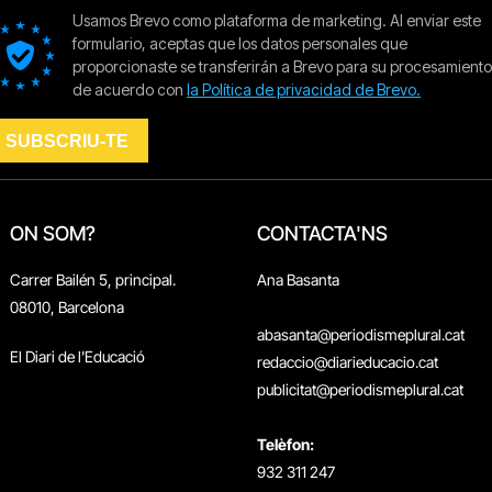
ON SOM?
CONTACTA'NS
Carrer Bailén 5, principal.
Ana Basanta
08010, Barcelona
abasanta@periodismeplural.cat
El Diari de l'Educació
redaccio@diarieducacio.cat
publicitat@periodismeplural.cat
Telèfon:
932 311 247