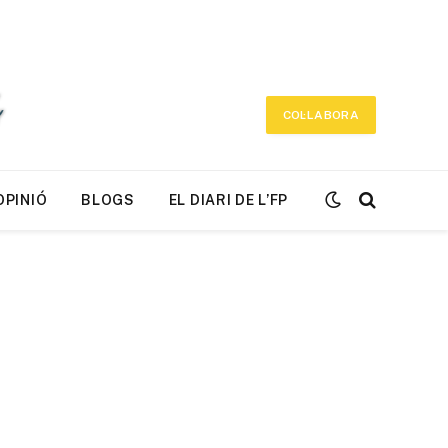
COL·LABORA
OPINIÓ
BLOGS
EL DIARI DE L’FP