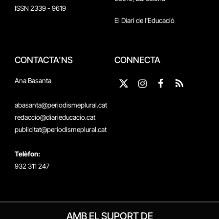
ISSN 2339 - 9619
El Diari de l'Educació
CONTACTA'NS
CONNECTA
Ana Basanta
X
Instagram
Facebook
RSS
(Twitter)
abasanta@periodismeplural.cat
redaccio@diarieducacio.cat
publicitat@periodismeplural.cat
Telèfon:
932 311 247
AMB EL SUPORT DE