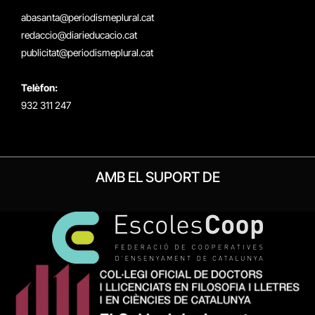
(Twitter)
abasanta@periodismeplural.cat
redaccio@diarieducacio.cat
publicitat@periodismeplural.cat
Telèfon:
932 311 247
AMB EL SUPORT DE