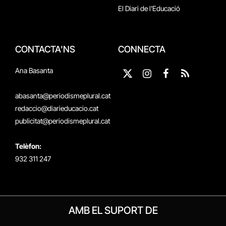
El Diari de l'Educació
CONTACTA'NS
CONNECTA
Ana Basanta
X
Instagram
Facebook
RSS
(Twitter)
abasanta@periodismeplural.cat
redaccio@diarieducacio.cat
publicitat@periodismeplural.cat
Telèfon:
932 311 247
AMB EL SUPORT DE