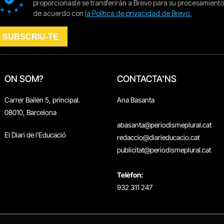
ON SOM?
CONTACTA'NS
Carrer Bailén 5, principal.
Ana Basanta
08010, Barcelona
abasanta@periodismeplural.cat
El Diari de l'Educació
redaccio@diarieducacio.cat
publicitat@periodismeplural.cat
Telèfon:
932 311 247