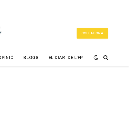
COL·LABORA
OPINIÓ
BLOGS
EL DIARI DE L’FP