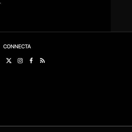
CONNECTA
X
Instagram
Facebook
RSS
(Twitter)