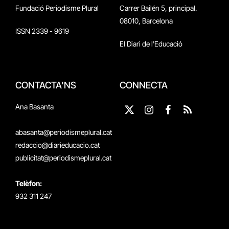
Fundació Periodisme Plural
Carrer Bailén 5, principal.
08010, Barcelona
ISSN 2339 - 9619
El Diari de l'Educació
CONTACTA'NS
CONNECTA
Ana Basanta
X
Instagram
Facebook
RSS
(Twitter)
abasanta@periodismeplural.cat
redaccio@diarieducacio.cat
publicitat@periodismeplural.cat
Telèfon:
932 311 247