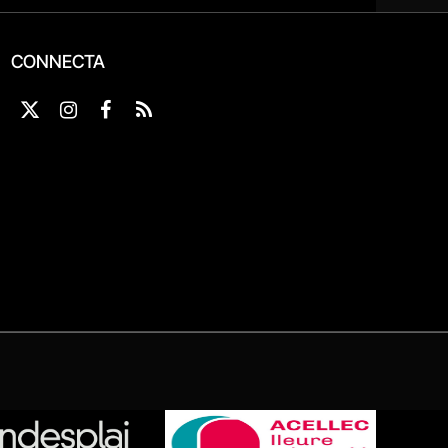
CONNECTA
X
Instagram
Facebook
RSS
(Twitter)