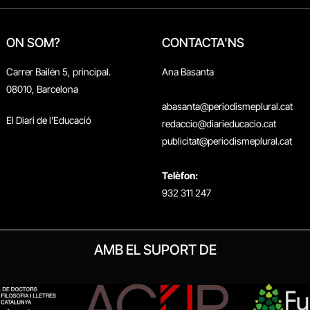
ON SOM?
CONTACTA'NS
Carrer Bailén 5, principal.
Ana Basanta
08010, Barcelona
abasanta@periodismeplural.cat
El Diari de l'Educació
redaccio@diarieducacio.cat
publicitat@periodismeplural.cat
Telèfon:
932 311 247
AMB EL SUPORT DE