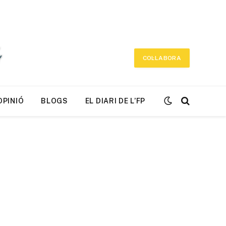
COL·LABORA
OPINIÓ
BLOGS
EL DIARI DE L’FP