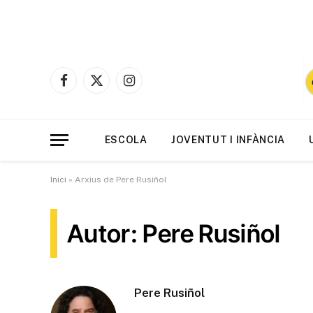
Facebook
X
Instagram
(Twitter)
ESCOLA
JOVENTUT I INFÀNCIA
Inici
»
Arxius de Pere Rusiñol
Autor: Pere Rusiñol
Pere Rusiñol