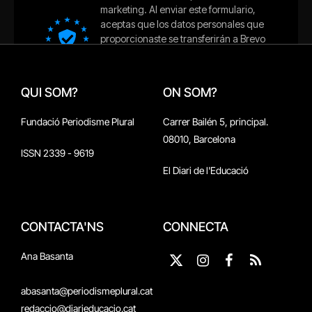
QUI SOM?
ON SOM?
Fundació Periodisme Plural
Carrer Bailén 5, principal.
08010, Barcelona
ISSN 2339 - 9619
El Diari de l'Educació
CONTACTA'NS
CONNECTA
Ana Basanta
X
Instagram
Facebook
RSS
(Twitter)
abasanta@periodismeplural.cat
redaccio@diarieducacio.cat