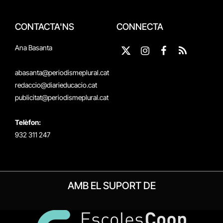
CONTACTA'NS
CONNECTA
Ana Basanta
X
Instagram
Facebook
RSS
(Twitter)
abasanta@periodismeplural.cat
redaccio@diarieducacio.cat
publicitat@periodismeplural.cat
Telèfon:
932 311 247
AMB EL SUPORT DE