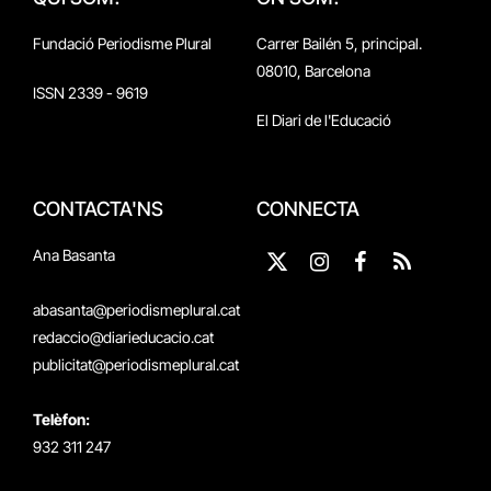
Fundació Periodisme Plural
Carrer Bailén 5, principal.
08010, Barcelona
ISSN 2339 - 9619
El Diari de l'Educació
CONTACTA'NS
CONNECTA
Ana Basanta
X
Instagram
Facebook
RSS
(Twitter)
abasanta@periodismeplural.cat
redaccio@diarieducacio.cat
publicitat@periodismeplural.cat
Telèfon:
932 311 247