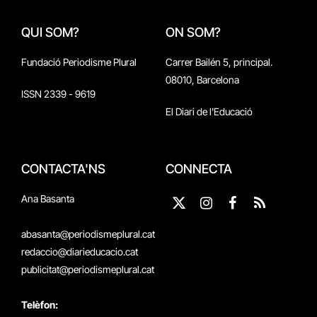
QUI SOM?
ON SOM?
Fundació Periodisme Plural
Carrer Bailén 5, principal.
08010, Barcelona
ISSN 2339 - 9619
El Diari de l'Educació
CONTACTA'NS
CONNECTA
Ana Basanta
X
Instagram
Facebook
RSS
(Twitter)
abasanta@periodismeplural.cat
redaccio@diarieducacio.cat
publicitat@periodismeplural.cat
Telèfon: