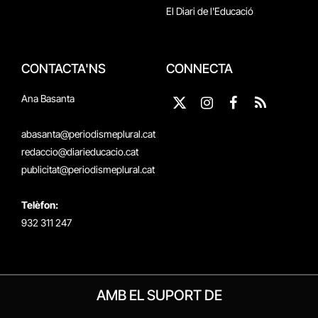
El Diari de l'Educació
CONTACTA'NS
CONNECTA
Ana Basanta
X
Instagram
Facebook
RSS
(Twitter)
abasanta@periodismeplural.cat
redaccio@diarieducacio.cat
publicitat@periodismeplural.cat
Telèfon:
932 311 247
AMB EL SUPORT DE