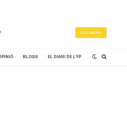
COL·LABORA
OPINIÓ
BLOGS
EL DIARI DE L’FP