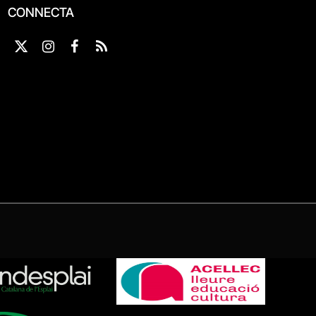
CONNECTA
X
Instagram
Facebook
RSS
(Twitter)