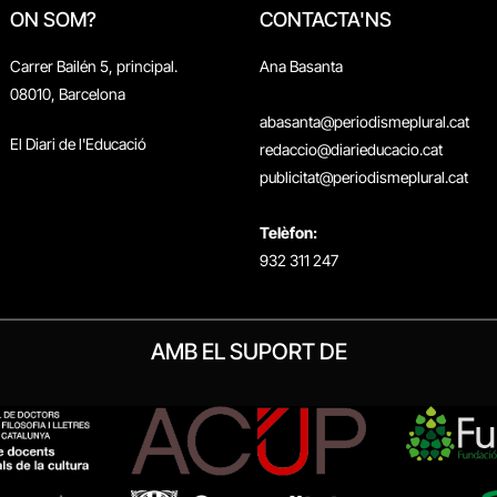
ON SOM?
CONTACTA'NS
Carrer Bailén 5, principal.
Ana Basanta
08010, Barcelona
abasanta@periodismeplural.cat
El Diari de l'Educació
redaccio@diarieducacio.cat
publicitat@periodismeplural.cat
Telèfon:
932 311 247
AMB EL SUPORT DE