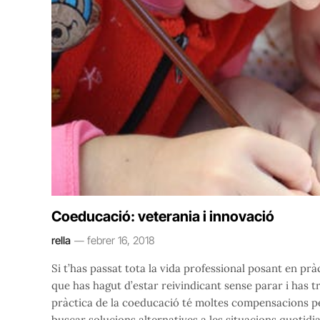
Coeducació: veterania i innovació
rella
febrer 16, 2018
Si t’has passat tota la vida professional posant en pr
que has hagut d’estar reivindicant sense parar i has 
pràctica de la coeducació té moltes compensacions pe
buscar solucions alternatives a les situacions quotidi