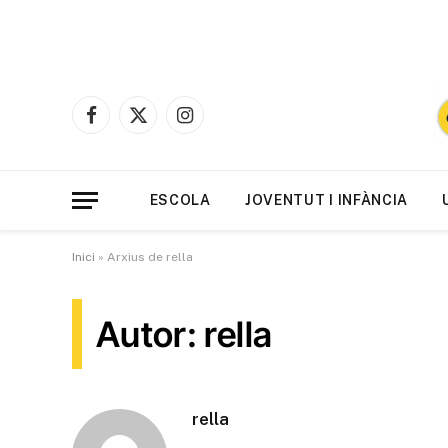
Facebook
X
Instagram
(Twitter)
ESCOLA
JOVENTUT I INFÀNCIA
Inici
»
Arxius de rella
Autor: rella
rella