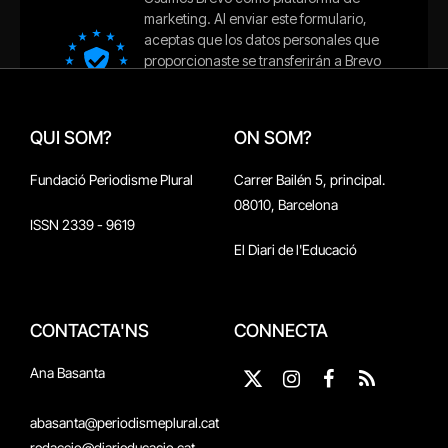
QUI SOM?
ON SOM?
Fundació Periodisme Plural
Carrer Bailén 5, principal.
08010, Barcelona
ISSN 2339 - 9619
El Diari de l'Educació
CONTACTA'NS
CONNECTA
Ana Basanta
X
Instagram
Facebook
RSS
(Twitter)
abasanta@periodismeplural.cat
redaccio@diarieducacio.cat