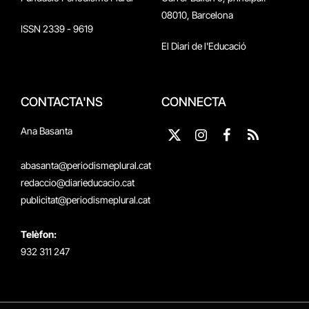
08010, Barcelona
ISSN 2339 - 9619
El Diari de l'Educació
CONTACTA'NS
CONNECTA
Ana Basanta
X
Instagram
Facebook
RSS
(Twitter)
abasanta@periodismeplural.cat
redaccio@diarieducacio.cat
publicitat@periodismeplural.cat
Telèfon:
932 311 247