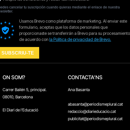
ON SOM?
CONTACTA'NS
Carrer Bailén 5, principal.
Ana Basanta
08010, Barcelona
abasanta@periodismeplural.cat
El Diari de l'Educació
redaccio@diarieducacio.cat
publicitat@periodismeplural.cat