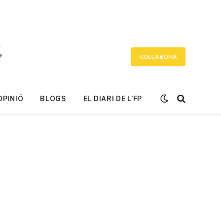
COL·LABORA
OPINIÓ
BLOGS
EL DIARI DE L’FP