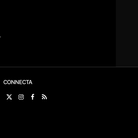
CONNECTA
X
Instagram
Facebook
RSS
(Twitter)