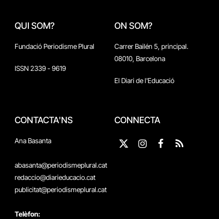
QUI SOM?
ON SOM?
Fundació Periodisme Plural
Carrer Bailén 5, principal.
08010, Barcelona
ISSN 2339 - 9619
El Diari de l'Educació
CONTACTA'NS
CONNECTA
Ana Basanta
X
Instagram
Facebook
RSS
(Twitter)
abasanta@periodismeplural.cat
redaccio@diarieducacio.cat
publicitat@periodismeplural.cat
Telèfon: