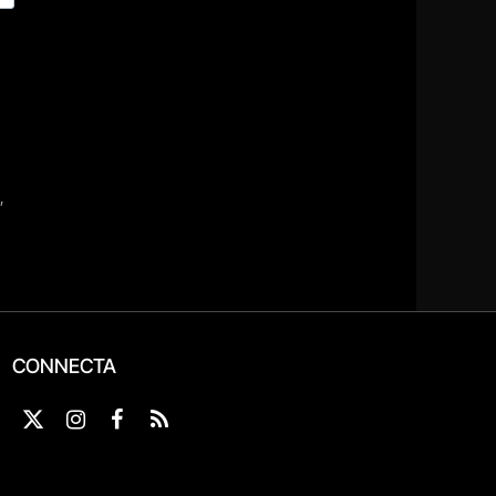
CONNECTA
X
Instagram
Facebook
RSS
(Twitter)