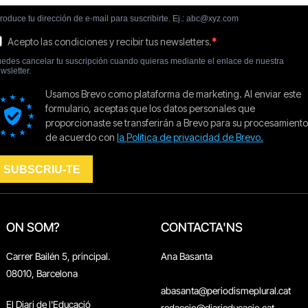
ON SOM?
CONTACTA'NS
Carrer Bailén 5, principal.
Ana Basanta
08010, Barcelona
abasanta@periodismeplural.cat
El Diari de l'Educació
redaccio@diarieducacio.cat