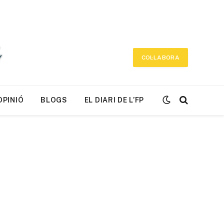
COL·LABORA
OPINIÓ
BLOGS
EL DIARI DE L’FP