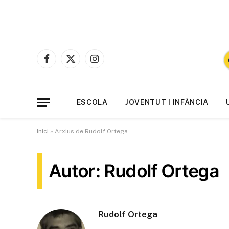
Facebook
X
Instagram
(Twitter)
ESCOLA
JOVENTUT I INFÀNCIA
Inici
»
Arxius de Rudolf Ortega
Autor: Rudolf Ortega
Rudolf Ortega