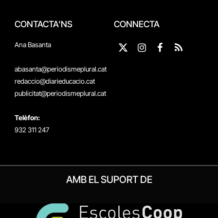
CONTACTA'NS
CONNECTA
Ana Basanta
X
Instagram
Facebook
RSS
(Twitter)
abasanta@periodismeplural.cat
redaccio@diarieducacio.cat
publicitat@periodismeplural.cat
Telèfon:
932 311 247
AMB EL SUPORT DE