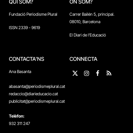
QUI SOM?
ON SOM?
Fundació Periodisme Plural
Carrer Bailén 5, principal.
08010, Barcelona
ISSN 2339 - 9619
El Diari de l'Educació
CONTACTA'NS
CONNECTA
Ana Basanta
X
Instagram
Facebook
RSS
(Twitter)
abasanta@periodismeplural.cat
redaccio@diarieducacio.cat
publicitat@periodismeplural.cat
Telèfon:
932 311 247