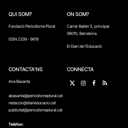
QUI SOM?
ON SOM?
Fundació Periodisme Plural
Carrer Bailén 5, principal.
08010, Barcelona
ISSN 2339 - 9619
El Diari de l'Educació
CONTACTA'NS
CONNECTA
Ana Basanta
X
Instagram
Facebook
RSS
(Twitter)
abasanta@periodismeplural.cat
redaccio@diarieducacio.cat
publicitat@periodismeplural.cat
Telèfon: