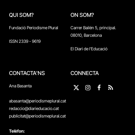
QUI SOM?
ON SOM?
Fundació Periodisme Plural
Carrer Bailén 5, principal.
08010, Barcelona
ISSN 2339 - 9619
El Diari de l'Educació
CONTACTA'NS
CONNECTA
Ana Basanta
X
Instagram
Facebook
RSS
(Twitter)
abasanta@periodismeplural.cat
redaccio@diarieducacio.cat
publicitat@periodismeplural.cat
Telèfon: