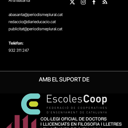
Ana Basanta
X
Instagram
Facebook
RSS
(Twitter)
abasanta@periodismeplural.cat
redaccio@diarieducacio.cat
publicitat@periodismeplural.cat
Telèfon:
932 311 247
AMB EL SUPORT DE