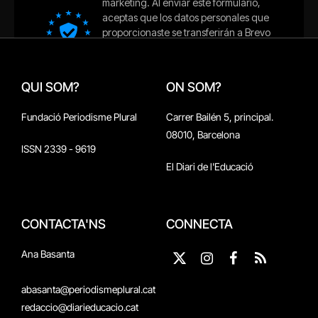
QUI SOM?
ON SOM?
Fundació Periodisme Plural
Carrer Bailén 5, principal.
08010, Barcelona
ISSN 2339 - 9619
El Diari de l'Educació
CONTACTA'NS
CONNECTA
Ana Basanta
X
Instagram
Facebook
RSS
(Twitter)
abasanta@periodismeplural.cat
redaccio@diarieducacio.cat