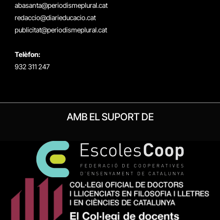
(Twitter)
abasanta@periodismeplural.cat
redaccio@diarieducacio.cat
publicitat@periodismeplural.cat
Telèfon:
932 311 247
AMB EL SUPORT DE