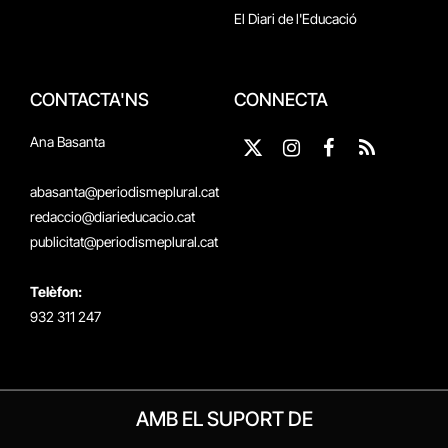
El Diari de l'Educació
CONTACTA'NS
CONNECTA
Ana Basanta
X
Instagram
Facebook
RSS
(Twitter)
abasanta@periodismeplural.cat
redaccio@diarieducacio.cat
publicitat@periodismeplural.cat
Telèfon:
932 311 247
AMB EL SUPORT DE