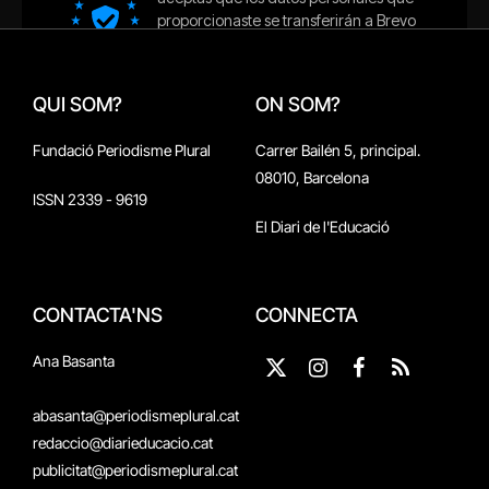
QUI SOM?
ON SOM?
Fundació Periodisme Plural
Carrer Bailén 5, principal.
08010, Barcelona
ISSN 2339 - 9619
El Diari de l'Educació
CONTACTA'NS
CONNECTA
Ana Basanta
X
Instagram
Facebook
RSS
(Twitter)
abasanta@periodismeplural.cat
redaccio@diarieducacio.cat
publicitat@periodismeplural.cat