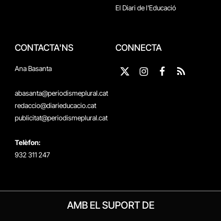
El Diari de l'Educació
CONTACTA'NS
CONNECTA
Ana Basanta
X
Instagram
Facebook
RSS
(Twitter)
abasanta@periodismeplural.cat
redaccio@diarieducacio.cat
publicitat@periodismeplural.cat
Telèfon:
932 311 247
AMB EL SUPORT DE