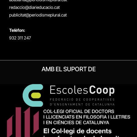
redaccio@diarieducacio.cat
publicitat@periodismeplural.cat
Telèfon:
932 311 247
AMB EL SUPORT DE