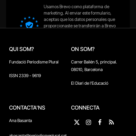
QUI SOM?
ON SOM?
Fundació Periodisme Plural
Carrer Bailén 5, principal.
08010, Barcelona
ISSN 2339 - 9619
El Diari de l'Educació
CONTACTA'NS
CONNECTA
Ana Basanta
X
Instagram
Facebook
RSS
(Twitter)
abasanta@periodismeplural.cat