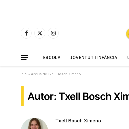
Facebook
X
Instagram
(Twitter)
ESCOLA
JOVENTUT I INFÀNCIA
Inici
»
Arxius de Txell Bosch Ximeno
Autor: Txell Bosch X
Txell Bosch Ximeno