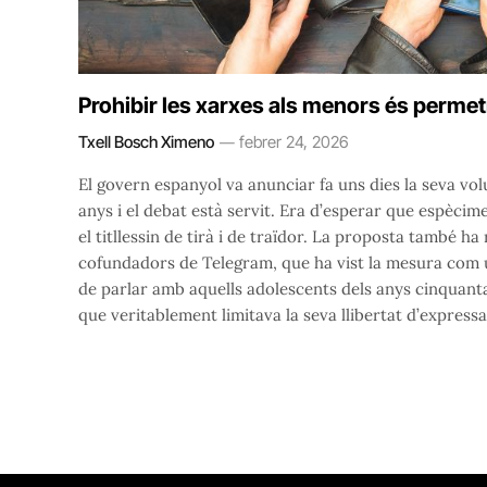
Prohibir les xarxes als menors és permetr
Txell Bosch Ximeno
febrer 24, 2026
El govern espanyol va anunciar fa uns dies la seva volu
anys i el debat està servit. Era d’esperar que espèc
el titllessin de tirà i de traïdor. La proposta també h
cofundadors de Telegram, que ha vist la mesura com u
de parlar amb aquells adolescents dels anys cinquanta
que veritablement limitava la seva llibertat d’express