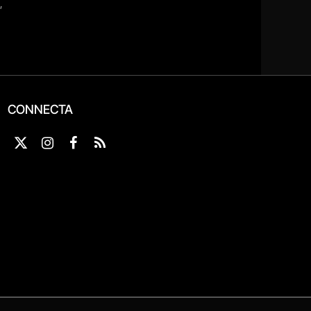
CONNECTA
X
Instagram
Facebook
RSS
(Twitter)