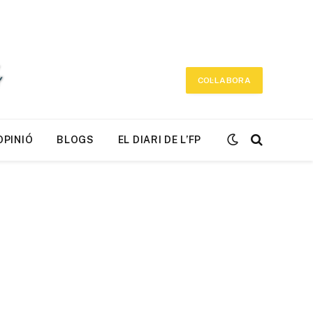
COL·LABORA
OPINIÓ
BLOGS
EL DIARI DE L’FP