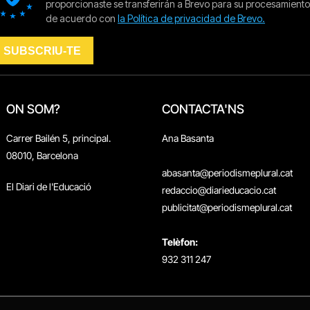
ON SOM?
CONTACTA'NS
Carrer Bailén 5, principal.
Ana Basanta
08010, Barcelona
abasanta@periodismeplural.cat
El Diari de l'Educació
redaccio@diarieducacio.cat
publicitat@periodismeplural.cat
Telèfon:
932 311 247