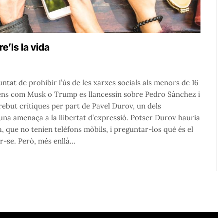
e’ls la vida
ntat de prohibir l’ús de les xarxes socials als menors de 16
imens com Musk o Trump es llancessin sobre Pedro Sánchez i
a rebut crítiques per part de Pavel Durov, un dels
na amenaça a la llibertat d’expressió. Potser Durov hauria
, que no tenien telèfons mòbils, i preguntar-los què és el
ar-se. Però, més enllà…