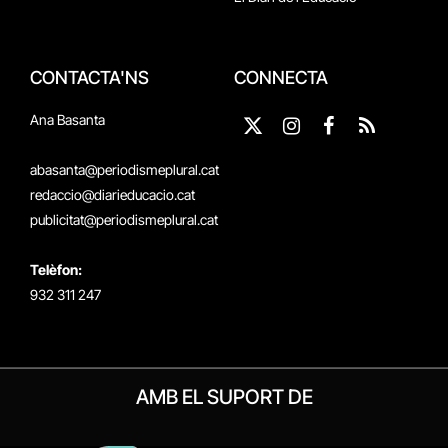
CONTACTA'NS
CONNECTA
Ana Basanta
X
Instagram
Facebook
RSS
(Twitter)
abasanta@periodismeplural.cat
redaccio@diarieducacio.cat
publicitat@periodismeplural.cat
Telèfon:
932 311 247
AMB EL SUPORT DE