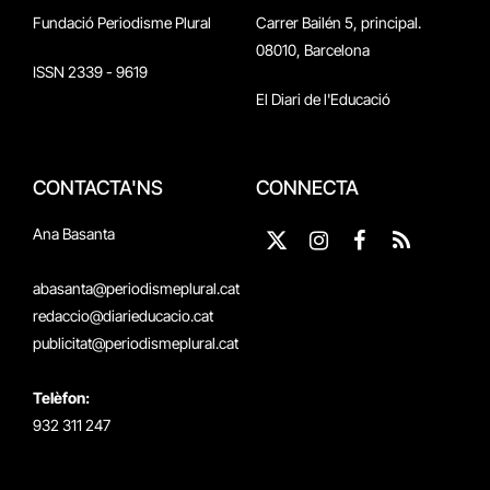
Fundació Periodisme Plural
Carrer Bailén 5, principal.
08010, Barcelona
ISSN 2339 - 9619
El Diari de l'Educació
CONTACTA'NS
CONNECTA
Ana Basanta
X
Instagram
Facebook
RSS
(Twitter)
abasanta@periodismeplural.cat
redaccio@diarieducacio.cat
publicitat@periodismeplural.cat
Telèfon:
932 311 247