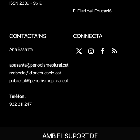
ISSN 2339 - 9619
El Diari de l'Educació
CONTACTA'NS
CONNECTA
Ana Basanta
X
Instagram
Facebook
RSS
(Twitter)
abasanta@periodismeplural.cat
redaccio@diarieducacio.cat
publicitat@periodismeplural.cat
Telèfon:
932 311 247
AMB EL SUPORT DE