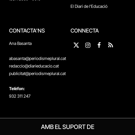
El Diari de l'Educació
CONTACTA'NS
CONNECTA
Ana Basanta
X
Instagram
Facebook
RSS
(Twitter)
abasanta@periodismeplural.cat
redaccio@diarieducacio.cat
publicitat@periodismeplural.cat
Telèfon:
932 311 247
AMB EL SUPORT DE