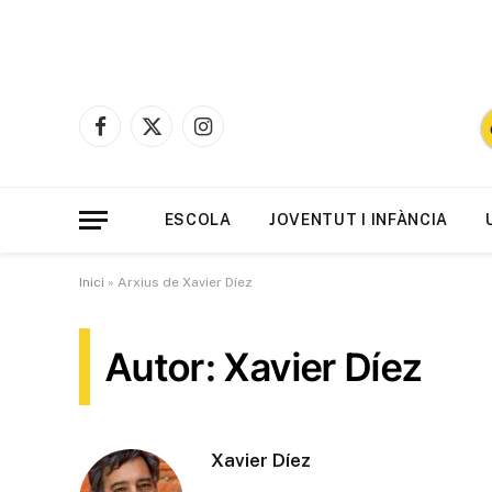
Facebook
X
Instagram
(Twitter)
ESCOLA
JOVENTUT I INFÀNCIA
Inici
»
Arxius de Xavier Díez
Autor: Xavier Díez
Xavier Díez