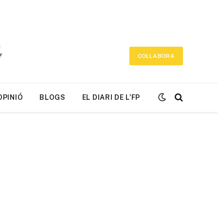
COL·LABORA
OPINIÓ
BLOGS
EL DIARI DE L’FP