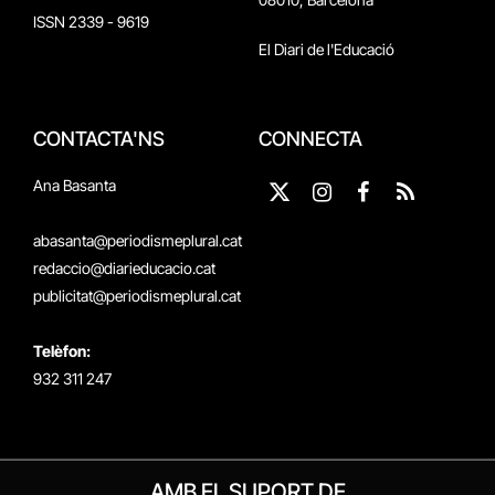
ISSN 2339 - 9619
El Diari de l'Educació
CONTACTA'NS
CONNECTA
Ana Basanta
X
Instagram
Facebook
RSS
(Twitter)
abasanta@periodismeplural.cat
redaccio@diarieducacio.cat
publicitat@periodismeplural.cat
Telèfon:
932 311 247
AMB EL SUPORT DE